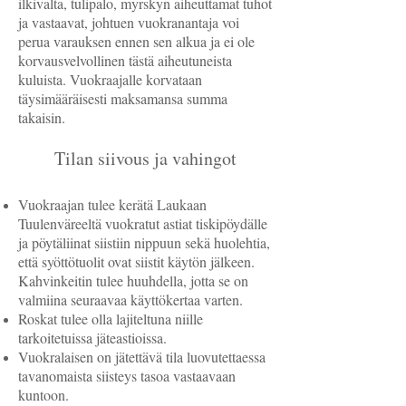
ilkivalta, tulipalo, myrskyn aiheuttamat tuhot
ja vastaavat, johtuen vuokranantaja voi
perua varauksen ennen sen alkua ja ei ole
korvausvelvollinen tästä aiheutuneista
kuluista. Vuokraajalle korvataan
täysimääräisesti maksamansa summa
takaisin.
Tilan siivous ja vahingot
Vuokraajan tulee kerätä Laukaan
Tuulenväreeltä vuokratut astiat tiskipöydälle
ja pöytäliinat siistiin nippuun sekä huolehtia,
että syöttötuolit ovat siistit käytön jälkeen.
Kahvinkeitin tulee huuhdella, jotta se on
valmiina seuraavaa käyttökertaa varten.
Roskat tulee olla lajiteltuna niille
tarkoitetuissa jäteastioissa.
Vuokralaisen on jätettävä tila luovutettaessa
tavanomaista siisteys tasoa vastaavaan
kuntoon.