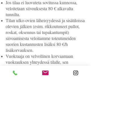
Jos tilaa ei luovuteta sovitussa kunnossa,
veloitetaan siivouksesta 80 € alkavalta
tunnilta.
Tilan ulko-ovien läheisyydessä ja sisätiloissa
olevien jälkien (esim. rikkoutuneet pullot,
roskat, oksennus tai tupakantumpit)
siivoamisesta veloitamme toteutuneiden
suorien kustannusten lisäksi 80 €/h
lisäkorvauksen.
Vuokraaja on velvollinen korvaamaan
vuokrauksen yhteydessä tilalle, sen
irtaimistolle ja vuokratuille astioille
aiheuttamansa vahingot täysimääräisenä
korjauksen tai vastaavan uuden hankinta-
arvon mukaan sekä tuotteen noutamiseen tai
tilojen korjaamiseen käytetystä ajasta 40 €/h.
Vuokraajan tulee ilmoittaa viipymättä
vahingoista vuokranantajalle.
Järjestys ja turvallisuus