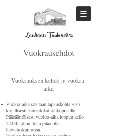
Laukaan Tuulenväre
Vuokrausehdot
Vuokrauksen kohde ja vuokra-
aika
Vuokra-aika sovitaan tapauskohtaisesti
kirjallisesti esimerkiksi sähköpostilla.
Pääsääntöisesti vuokra-aika loppuu kello
22.00, jolloin tilan pitää olla
luovutuskunnossa.
Vuokrauksen kohteena on sovitun