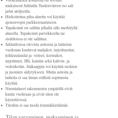
mukaisesti Juhlatila Tuulenväreen iso sali
ja/tai ateljeetila.
Hiekoitettua piha-aluetta voi käyttää
ajoneuvojen parkkeeraamiseen.
Tupakointi on sallittu pihalla sille merkityllä
alueella. Tupakointi parvekkeella tai
sisätiloissa ei ole sallittua.
Juhlatiloissa olevista astioista ja laitteista
vuokraan kuuluvat maljakot, tarjoiluastiat,
leikkuulaudat ja -veitset, kermakot,
tarjottimet, JBL kaiutin sekä kahvin- ja
vedenkeitin. Jääkaappia voi käyttää ruokien
ja juomien säilytykseen. Muita astioita ja
laitteita ei saa ilman erillistä sopimusta
käyttää.
Nurmialueet rakennusten ympärillä eivät
kuulu vuokraan ja eivät siten ole
käytettävissä.
Tiloihin ei saa tuoda lemmikkieläimiä.
Tilan varaaminen, maksaminen ja